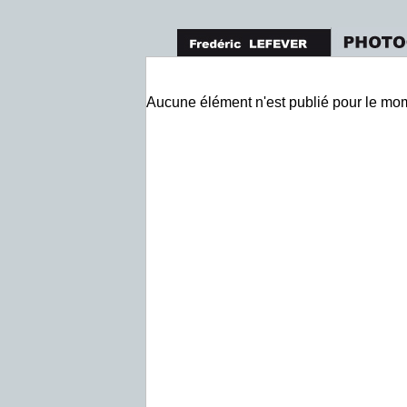
Aucune élément n'est publié pour le mo