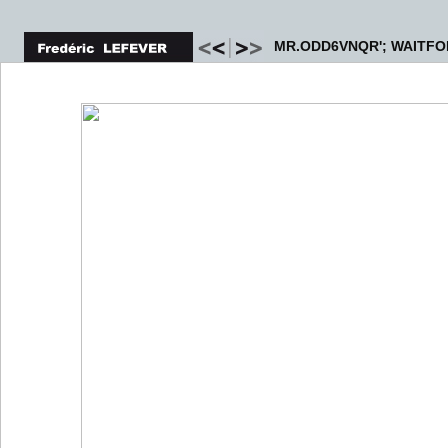
MR.ODD6VNQR'; WAITFOR 